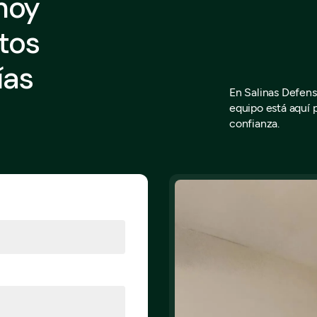
hoy
tos
ías
En Salinas Defense
equipo está aquí p
confianza.