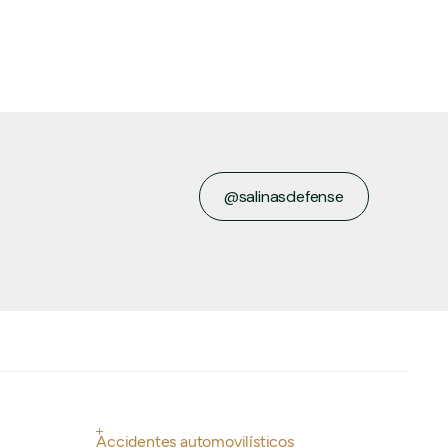
@salinasdefense
salinasdefense
Accidentes automovilísticos