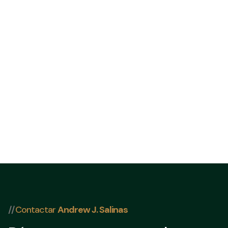
832 202-
8409
//
Contactar
Andrew J. Salinas