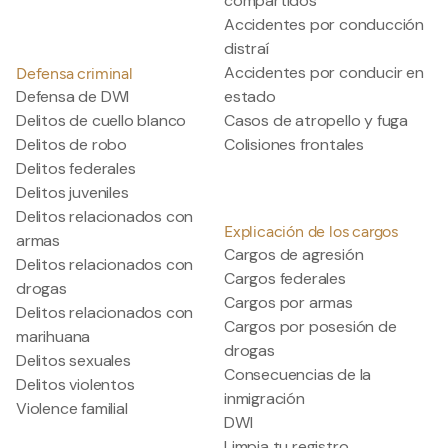
compartidos
Accidentes por conducción
distraí
Accidentes por conducir en
Defensa criminal
Defensa de DWI
estado
Delitos de cuello blanco
Casos de atropello y fuga
Delitos de robo
Colisiones frontales
Delitos federales
Delitos juveniles
Delitos relacionados con
Explicación de los cargos
armas
Cargos de agresión
Delitos relacionados con
Cargos federales
drogas
Cargos por armas
Delitos relacionados con
Cargos por posesión de
marihuana
drogas
Delitos sexuales
Consecuencias de la
Delitos violentos
inmigración
Violence familial
DWI
Limpia tu registro