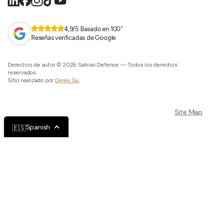
+
4,9/5 Basado en 100
Reseñas verificadas de Google
Derechos de autor © 2026 Salinas Defense — Todos los derechos
reservados.
Sitio realizado por
Derek Siu
Site Map
Spanish
🇪🇸