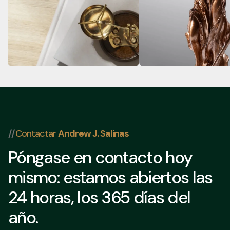
Cómo borrar sus
Cartas objetivo fed
antecedentes penales en
en Houston: qué ha
Texas: una guía paso a paso
cuando el FBI llama a
puerta
//
Contactar
Andrew J. Salinas
Póngase en contacto hoy
mismo: estamos abiertos las
24 horas, los 365 días del
año.